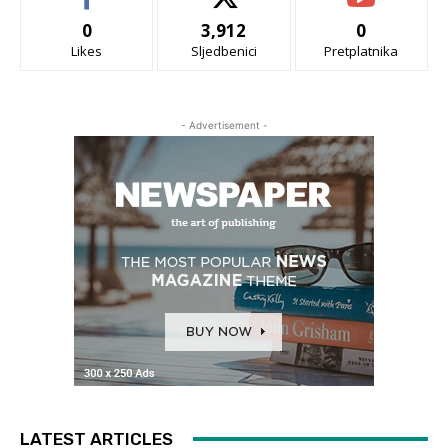
0
3,912
0
Likes
Sljedbenici
Pretplatnika
- Advertisement -
LATEST ARTICLES