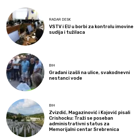
RADAR DESK
VSTV i EU u borbi za kontrolu imovine
sudija i tužilaca
BIH
Građani izašli na ulice, svakodnevni
nestanci vode
BIH
Zvizdić, Magazinović i Kojović pisali
Crishocku: Traži se poseban
administrativni status za
Memorijalni centar Srebrenica