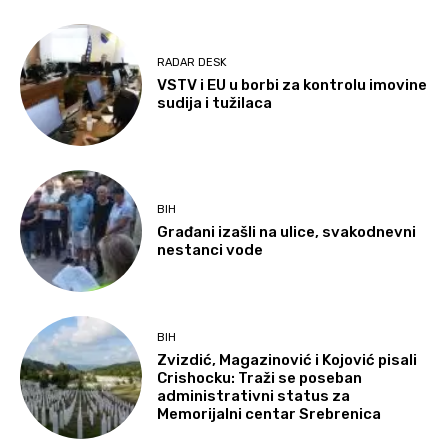
RADAR DESK
VSTV i EU u borbi za kontrolu imovine
sudija i tužilaca
BIH
Građani izašli na ulice, svakodnevni
nestanci vode
BIH
Zvizdić, Magazinović i Kojović pisali
Crishocku: Traži se poseban
administrativni status za
Memorijalni centar Srebrenica