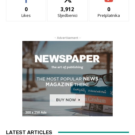
0
3,912
0
Likes
Sljedbenici
Pretplatnika
- Advertisement -
LATEST ARTICLES