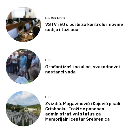
RADAR DESK
VSTV i EU u borbi za kontrolu imovine
sudija i tužilaca
BIH
Građani izašli na ulice, svakodnevni
nestanci vode
BIH
Zvizdić, Magazinović i Kojović pisali
Crishocku: Traži se poseban
administrativni status za
Memorijalni centar Srebrenica