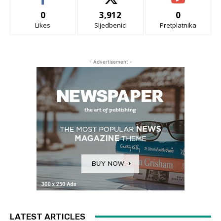
0
3,912
0
Likes
Sljedbenici
Pretplatnika
- Advertisement -
LATEST ARTICLES