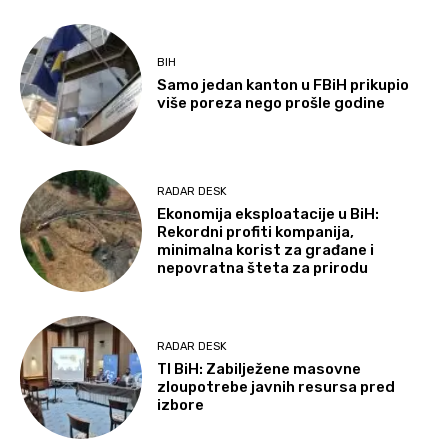
BIH
Samo jedan kanton u FBiH prikupio
više poreza nego prošle godine
RADAR DESK
Ekonomija eksploatacije u BiH:
Rekordni profiti kompanija,
minimalna korist za građane i
nepovratna šteta za prirodu
RADAR DESK
TI BiH: Zabilježene masovne
zloupotrebe javnih resursa pred
izbore