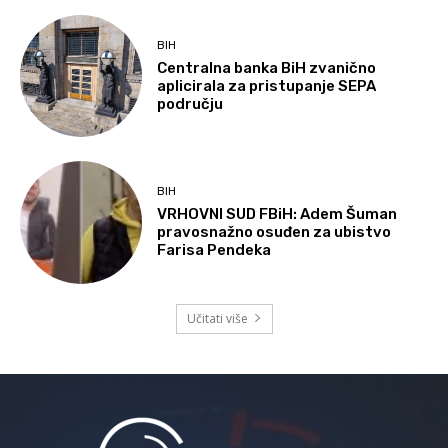
BIH
Centralna banka BiH zvanično
aplicirala za pristupanje SEPA
području
BIH
VRHOVNI SUD FBiH: Adem Šuman
pravosnažno osuđen za ubistvo
Farisa Pendeka
Učitati više