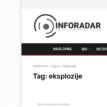
NASLOVNA
BIH
INTER
Naslovnica
Tagovi
Eksplozije
Tag:
eksplozije
Nema poruka za prikaz