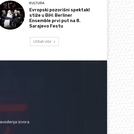
KULTURA
Evropski pozorišni spektakl
stiže u BiH: Berliner
Ensemble prvi put na 8.
Sarajevo Festu
Učitati više
navođenja izvora.