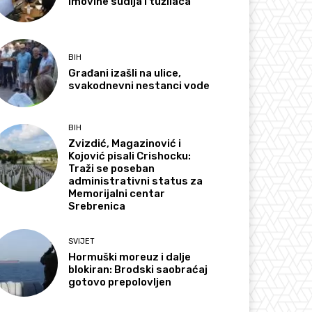
imovine sudija i tužilaca
BIH
Građani izašli na ulice,
svakodnevni nestanci vode
BIH
Zvizdić, Magazinović i
Kojović pisali Crishocku:
Traži se poseban
administrativni status za
Memorijalni centar
Srebrenica
SVIJET
Hormuški moreuz i dalje
blokiran: Brodski saobraćaj
gotovo prepolovljen