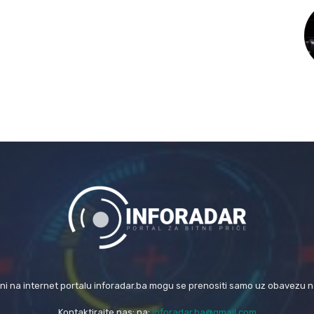
eni na internet portalu inforadar.ba mogu se prenositi samo uz obavezu 
Kontaktirajte nas: na:
inforadar.ba@gmail.com