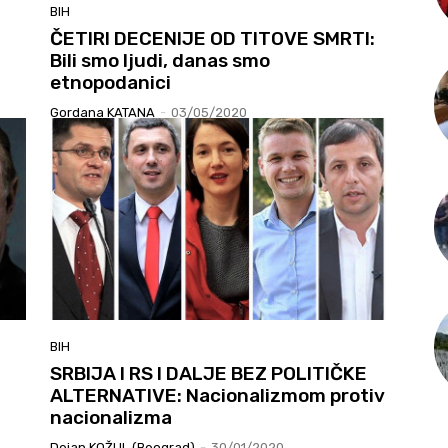
BIH
ČETIRI DECENIJE OD TITOVE SMRTI:
Bili smo ljudi, danas smo
etnopodanici
Gordana KATANA
-
03/05/2020
BIH
SRBIJA I RS I DALJE BEZ POLITIČKE
ALTERNATIVE: Nacionalizmom protiv
nacionalizma
Dejan KOŽUL (Beograd)
-
30/01/2020