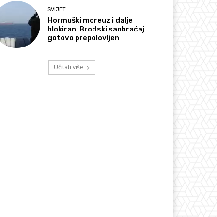
SVIJET
Hormuški moreuz i dalje
blokiran: Brodski saobraćaj
gotovo prepolovljen
Učitati više