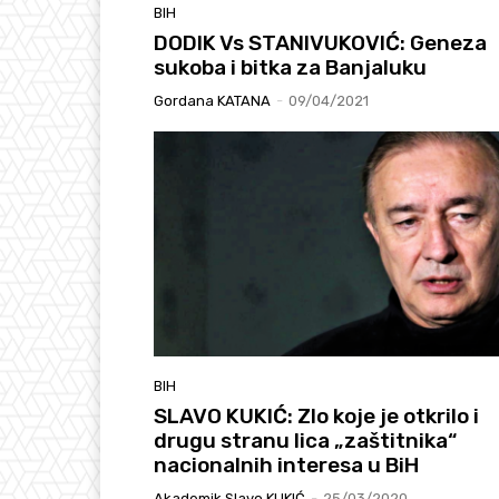
BIH
DODIK Vs STANIVUKOVIĆ: Geneza
sukoba i bitka za Banjaluku
Gordana KATANA
-
09/04/2021
BIH
SLAVO KUKIĆ: Zlo koje je otkrilo i
drugu stranu lica „zaštitnika“
nacionalnih interesa u BiH
Akademik Slavo KUKIĆ
-
25/03/2020