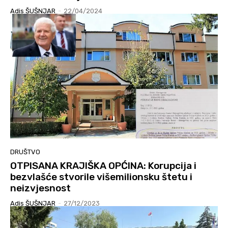
Adis ŠUŠNJAR
-
22/04/2024
DRUŠTVO
OTPISANA KRAJIŠKA OPĆINA: Korupcija i
bezvlašće stvorile višemilionsku štetu i
neizvjesnost
Adis ŠUŠNJAR
-
27/12/2023