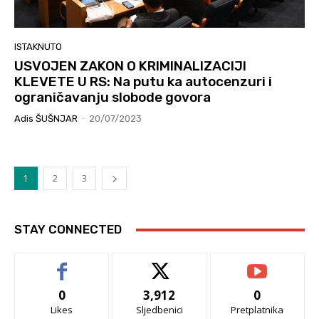
ISTAKNUTO
USVOJEN ZAKON O KRIMINALIZACIJI
KLEVETE U RS: Na putu ka autocenzuri i
ograničavanju slobode govora
Adis ŠUŠNJAR
-
20/07/2023
1
2
3
STAY CONNECTED
0
3,912
0
Likes
Sljedbenici
Pretplatnika