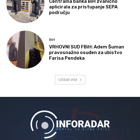
Centralna banka BiH zvanično
aplicirala za pristupanje SEPA
području
BIH
VRHOVNI SUD FBiH: Adem Šuman
pravosnažno osuđen za ubistvo
Farisa Pendeka
Učitati više