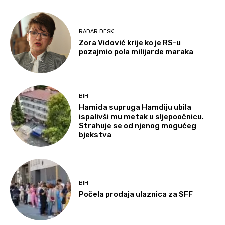
RADAR DESK
Zora Vidović krije ko je RS-u
pozajmio pola milijarde maraka
BIH
Hamida supruga Hamdiju ubila
ispalivši mu metak u sljepoočnicu.
Strahuje se od njenog mogućeg
bjekstva
BIH
Počela prodaja ulaznica za SFF