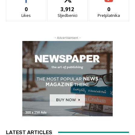
0
3,912
0
Likes
Sljedbenici
Pretplatnika
- Advertisement -
LATEST ARTICLES