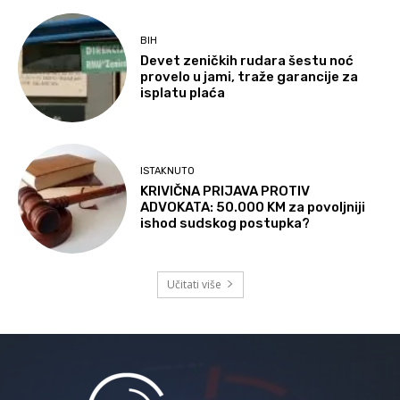
BIH
Devet zeničkih rudara šestu noć
provelo u jami, traže garancije za
isplatu plaća
ISTAKNUTO
KRIVIČNA PRIJAVA PROTIV
ADVOKATA: 50.000 KM za povoljniji
ishod sudskog postupka?
Učitati više