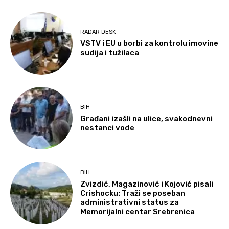
RADAR DESK
VSTV i EU u borbi za kontrolu imovine
sudija i tužilaca
BIH
Građani izašli na ulice, svakodnevni
nestanci vode
BIH
Zvizdić, Magazinović i Kojović pisali
Crishocku: Traži se poseban
administrativni status za
Memorijalni centar Srebrenica