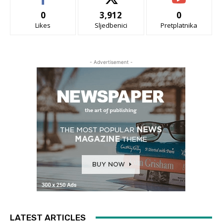
0
3,912
0
Likes
Sljedbenici
Pretplatnika
- Advertisement -
LATEST ARTICLES