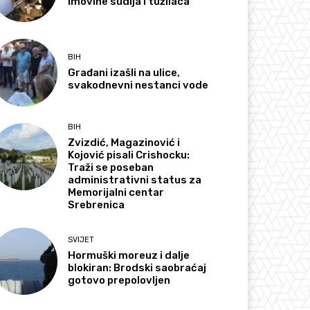
imovine sudija i tužilaca
BIH
Građani izašli na ulice,
svakodnevni nestanci vode
BIH
Zvizdić, Magazinović i
Kojović pisali Crishocku:
Traži se poseban
administrativni status za
Memorijalni centar
Srebrenica
SVIJET
Hormuški moreuz i dalje
blokiran: Brodski saobraćaj
gotovo prepolovljen