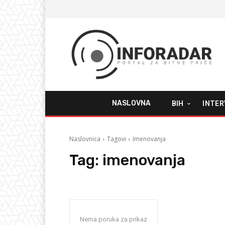
NASLOVNA
BIH
INTER
Naslovnica
Tagovi
Imenovanja
Tag:
imenovanja
Nema poruka za prikaz