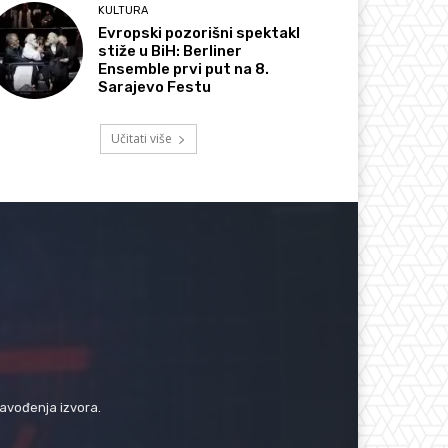
KULTURA
Evropski pozorišni spektakl
stiže u BiH: Berliner
Ensemble prvi put na 8.
Sarajevo Festu
Učitati više
navođenja izvora.