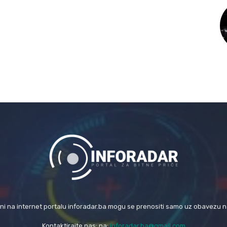
eni na internet portalu inforadar.ba mogu se prenositi samo uz obavezu 
Kontaktirajte nas: na:
inforadar.ba@gmail.com