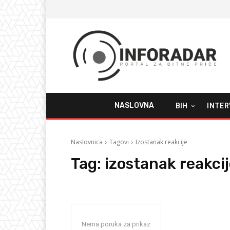
NASLOVNA
BIH
INTER
Naslovnica
Tagovi
Izostanak reakcije
Tag:
izostanak reakci
Nema poruka za prikaz