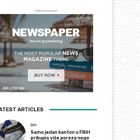
- Advertisement -
ATEST ARTICLES
BIH
Samo jedan kanton u FBiH
prikupio više poreza nego