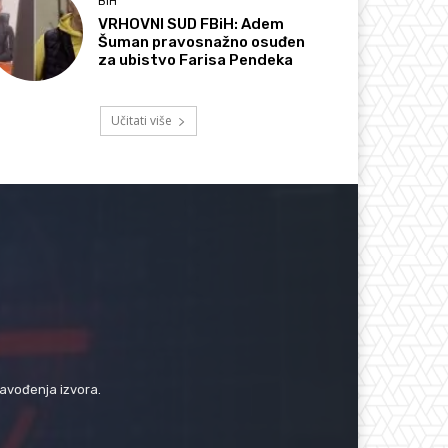
BIH
VRHOVNI SUD FBiH: Adem
Šuman pravosnažno osuđen
za ubistvo Farisa Pendeka
Učitati više
navođenja izvora.