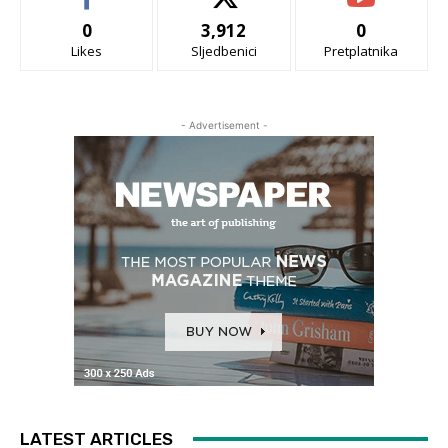
0
3,912
0
Likes
Sljedbenici
Pretplatnika
- Advertisement -
LATEST ARTICLES