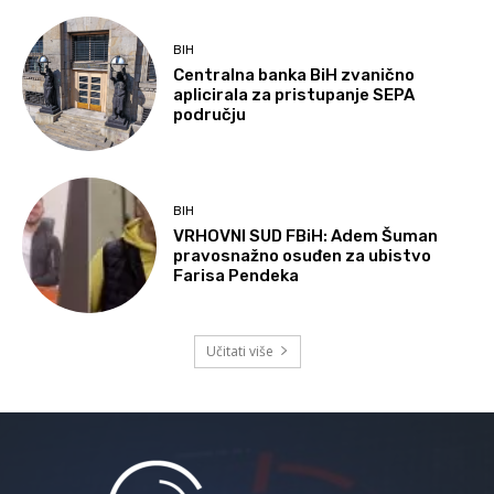
BIH
Centralna banka BiH zvanično
aplicirala za pristupanje SEPA
području
BIH
VRHOVNI SUD FBiH: Adem Šuman
pravosnažno osuđen za ubistvo
Farisa Pendeka
Učitati više