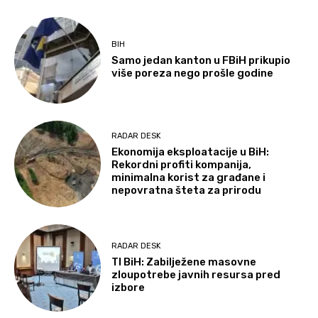
BIH
Samo jedan kanton u FBiH prikupio
više poreza nego prošle godine
RADAR DESK
Ekonomija eksploatacije u BiH:
Rekordni profiti kompanija,
minimalna korist za građane i
nepovratna šteta za prirodu
RADAR DESK
TI BiH: Zabilježene masovne
zloupotrebe javnih resursa pred
izbore