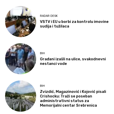
RADAR DESK
VSTV i EU u borbi za kontrolu imovine
sudija i tužilaca
BIH
Građani izašli na ulice, svakodnevni
nestanci vode
BIH
Zvizdić, Magazinović i Kojović pisali
Crishocku: Traži se poseban
administrativni status za
Memorijalni centar Srebrenica