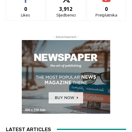
0
3,912
0
Likes
Sljedbenici
Pretplatnika
- Advertisement -
LATEST ARTICLES