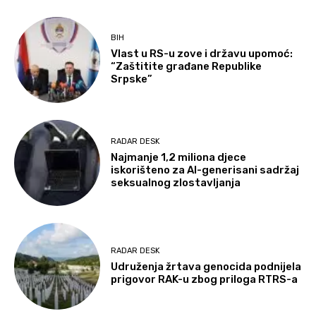
BIH
Vlast u RS-u zove i državu upomoć:
“Zaštitite građane Republike
Srpske”
RADAR DESK
Najmanje 1,2 miliona djece
iskorišteno za AI-generisani sadržaj
seksualnog zlostavljanja
RADAR DESK
Udruženja žrtava genocida podnijela
prigovor RAK-u zbog priloga RTRS-a