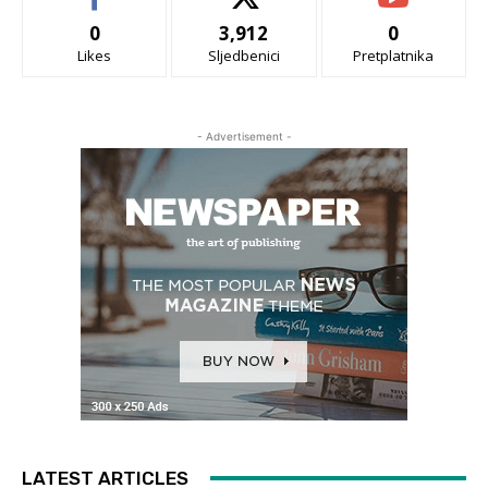
0
3,912
0
Likes
Sljedbenici
Pretplatnika
- Advertisement -
LATEST ARTICLES