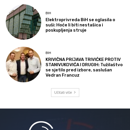
BIH
Elektroprivreda BiH se oglasila o
suši: Hoće li biti nestašica i
poskupljenja struje
BIH
KRIVIČNA PRIJAVA TRIVIĆKE PROTIV
STANIVUKOVIĆA I DRUGIH: Tužilaštvo
se sjetilo pred izbore, saslušan
Vedran Francuz
Učitati više