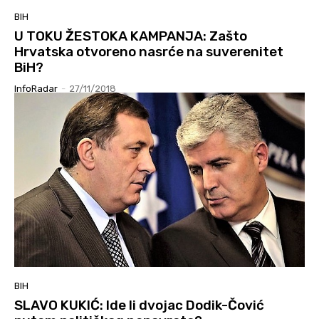
BIH
U TOKU ŽESTOKA KAMPANJA: Zašto
Hrvatska otvoreno nasrće na suverenitet
BiH?
InfoRadar
-
27/11/2018
BIH
SLAVO KUKIĆ: Ide li dvojac Dodik-Čović