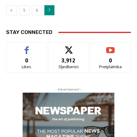
5
6
7
STAY CONNECTED
0
3,912
0
Likes
Sljedbenici
Pretplatnika
- Advertisement -