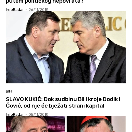
putem političkog nepovrata?
InfoRadar
-
26/11/2018
BIH
SLAVO KUKIĆ: Dok sudbinu BiH kroje Dodik i
Čović, od nje će bježati strani kapital
InfoRadar
-
05/11/2018