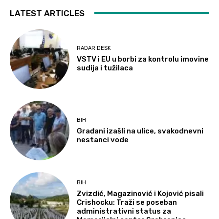
LATEST ARTICLES
RADAR DESK
VSTV i EU u borbi za kontrolu imovine
sudija i tužilaca
BIH
Građani izašli na ulice, svakodnevni
nestanci vode
BIH
Zvizdić, Magazinović i Kojović pisali
Crishocku: Traži se poseban
administrativni status za