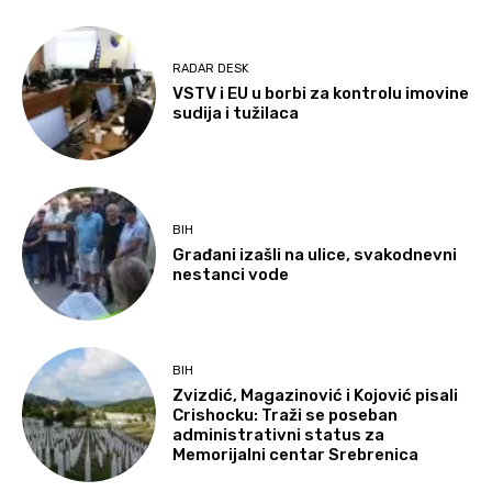
RADAR DESK
VSTV i EU u borbi za kontrolu imovine
sudija i tužilaca
BIH
Građani izašli na ulice, svakodnevni
nestanci vode
BIH
Zvizdić, Magazinović i Kojović pisali
Crishocku: Traži se poseban
administrativni status za
Memorijalni centar Srebrenica