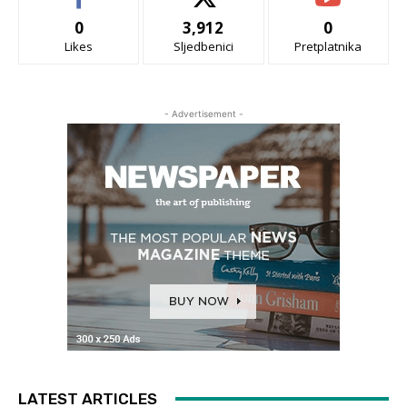
0
3,912
0
Likes
Sljedbenici
Pretplatnika
- Advertisement -
LATEST ARTICLES