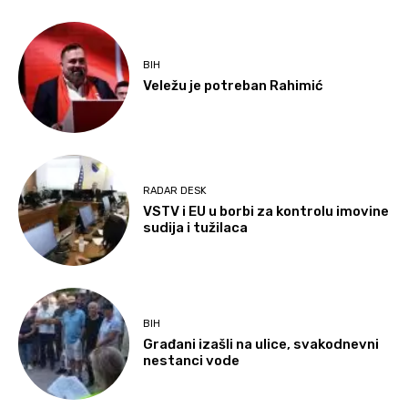
BIH
Veležu je potreban Rahimić
RADAR DESK
VSTV i EU u borbi za kontrolu imovine
sudija i tužilaca
BIH
Građani izašli na ulice, svakodnevni
nestanci vode