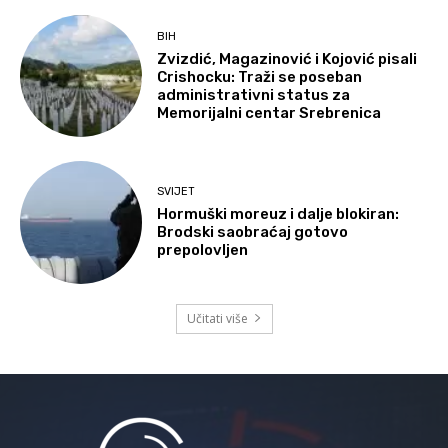
BIH
Zvizdić, Magazinović i Kojović pisali
Crishocku: Traži se poseban
administrativni status za
Memorijalni centar Srebrenica
SVIJET
Hormuški moreuz i dalje blokiran:
Brodski saobraćaj gotovo
prepolovljen
Učitati više