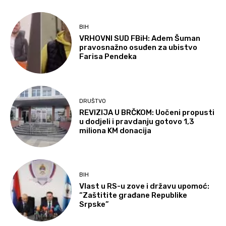
BIH
VRHOVNI SUD FBiH: Adem Šuman
pravosnažno osuđen za ubistvo
Farisa Pendeka
DRUŠTVO
REVIZIJA U BRČKOM: Uočeni propusti
u dodjeli i pravdanju gotovo 1,3
miliona KM donacija
BIH
Vlast u RS-u zove i državu upomoć:
“Zaštitite građane Republike
Srpske”