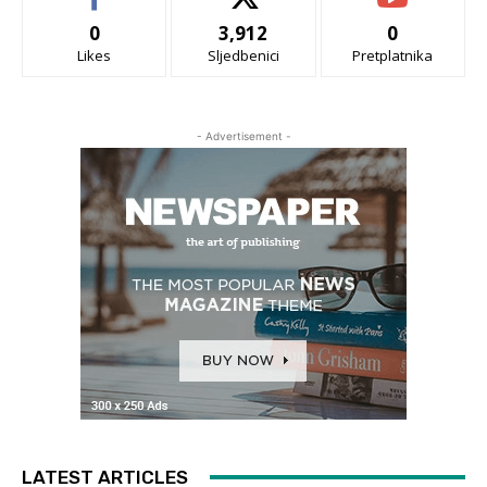
0
3,912
0
Likes
Sljedbenici
Pretplatnika
- Advertisement -
LATEST ARTICLES