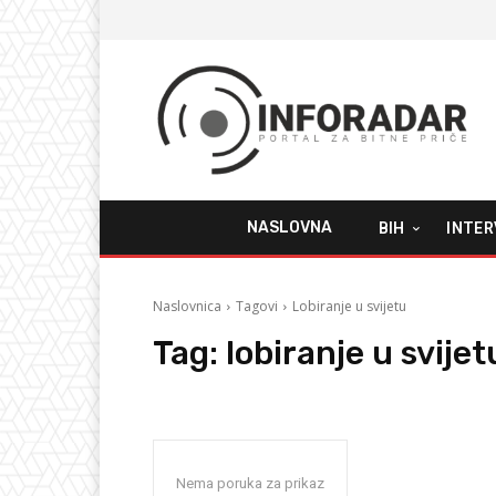
NASLOVNA
BIH
INTER
Naslovnica
Tagovi
Lobiranje u svijetu
Tag:
lobiranje u svijet
Nema poruka za prikaz