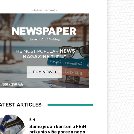
- Advertisement -
ATEST ARTICLES
BIH
Samo jedan kanton u FBiH
prikupio više poreza nego