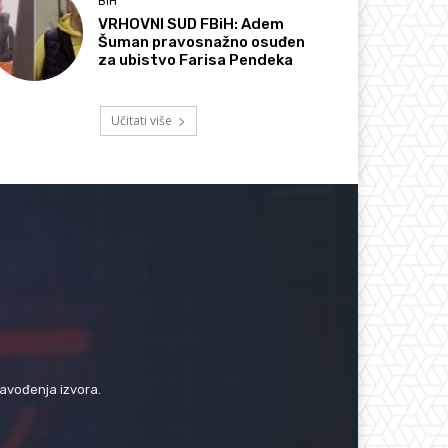
BIH
VRHOVNI SUD FBiH: Adem
Šuman pravosnažno osuđen
za ubistvo Farisa Pendeka
Učitati više
navođenja izvora.