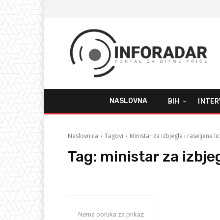
NASLOVNA
BIH
INTER
Naslovnica
Tagovi
Ministar za izbjegla i raseljena li
Tag:
ministar za izbjeg
Nema poruka za prikaz