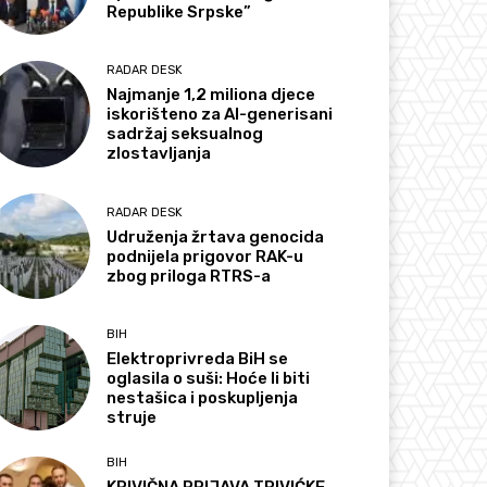
Republike Srpske”
RADAR DESK
Najmanje 1,2 miliona djece
iskorišteno za AI-generisani
sadržaj seksualnog
zlostavljanja
RADAR DESK
Udruženja žrtava genocida
podnijela prigovor RAK-u
zbog priloga RTRS-a
BIH
Elektroprivreda BiH se
oglasila o suši: Hoće li biti
nestašica i poskupljenja
struje
BIH
KRIVIČNA PRIJAVA TRIVIĆKE