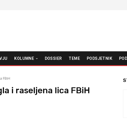
VJU
KOLUMNE
DOSSIER
TEME
PODSJETNIK
POD
ca FBiH
S
la i raseljena lica FBiH