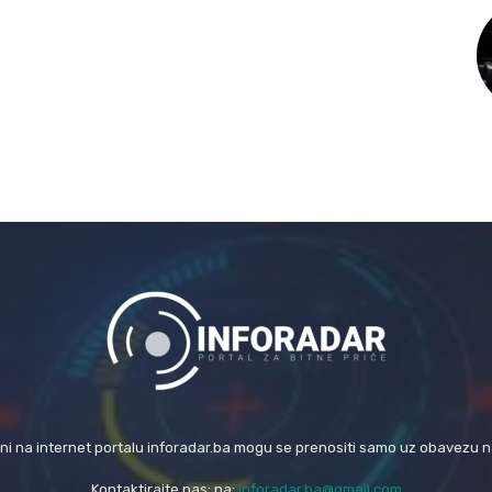
eni na internet portalu inforadar.ba mogu se prenositi samo uz obavezu 
Kontaktirajte nas: na:
inforadar.ba@gmail.com