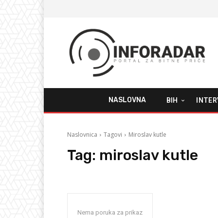
NASLOVNA
BIH
INTER
Naslovnica
Tagovi
Miroslav kutle
Tag:
miroslav kutle
Nema poruka za prikaz