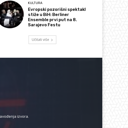
KULTURA
Evropski pozorišni spektakl
stiže u BiH: Berliner
Ensemble prvi put na 8.
Sarajevo Festu
Učitati više
navođenja izvora.