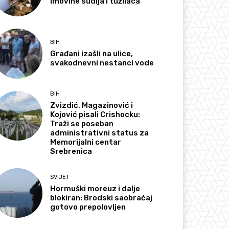
imovine sudija i tužilaca
BIH
Građani izašli na ulice,
svakodnevni nestanci vode
BIH
Zvizdić, Magazinović i
Kojović pisali Crishocku:
Traži se poseban
administrativni status za
Memorijalni centar
Srebrenica
SVIJET
Hormuški moreuz i dalje
blokiran: Brodski saobraćaj
gotovo prepolovljen