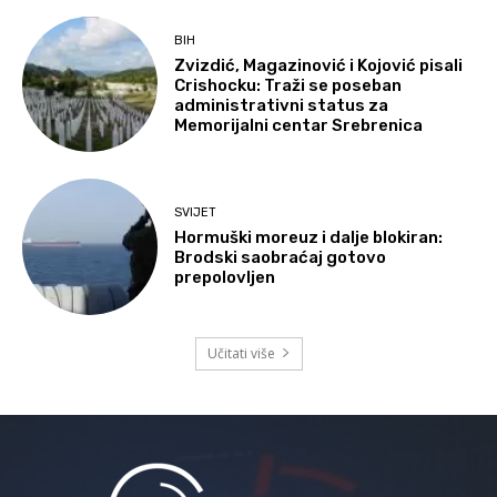
BIH
Zvizdić, Magazinović i Kojović pisali
Crishocku: Traži se poseban
administrativni status za
Memorijalni centar Srebrenica
SVIJET
Hormuški moreuz i dalje blokiran:
Brodski saobraćaj gotovo
prepolovljen
Učitati više