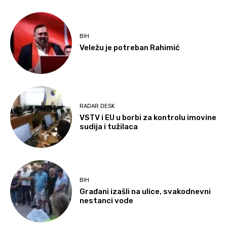
BIH
Veležu je potreban Rahimić
RADAR DESK
VSTV i EU u borbi za kontrolu imovine
sudija i tužilaca
BIH
Građani izašli na ulice, svakodnevni
nestanci vode