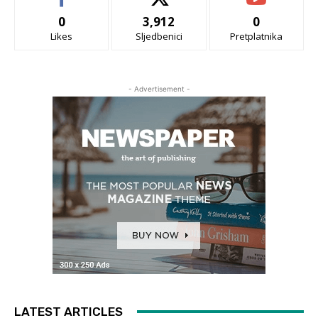
0
3,912
0
Likes
Sljedbenici
Pretplatnika
- Advertisement -
LATEST ARTICLES