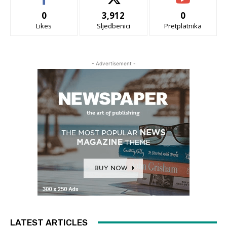
0
3,912
0
Likes
Sljedbenici
Pretplatnika
- Advertisement -
LATEST ARTICLES