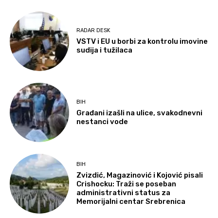
RADAR DESK
VSTV i EU u borbi za kontrolu imovine
sudija i tužilaca
BIH
Građani izašli na ulice, svakodnevni
nestanci vode
BIH
Zvizdić, Magazinović i Kojović pisali
Crishocku: Traži se poseban
administrativni status za
Memorijalni centar Srebrenica