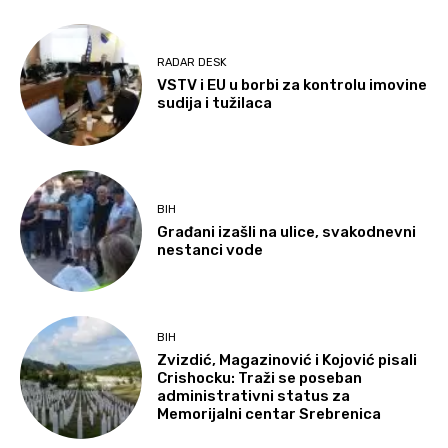
RADAR DESK
VSTV i EU u borbi za kontrolu imovine
sudija i tužilaca
BIH
Građani izašli na ulice, svakodnevni
nestanci vode
BIH
Zvizdić, Magazinović i Kojović pisali
Crishocku: Traži se poseban
administrativni status za
Memorijalni centar Srebrenica