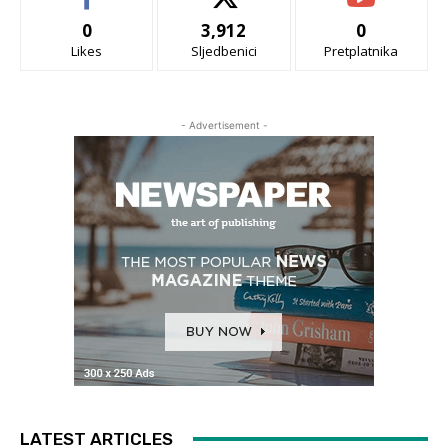
0
3,912
0
Likes
Sljedbenici
Pretplatnika
- Advertisement -
LATEST ARTICLES