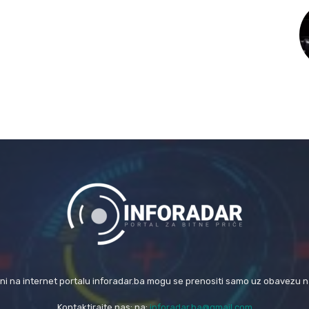
eni na internet portalu inforadar.ba mogu se prenositi samo uz obavezu 
Kontaktirajte nas: na:
inforadar.ba@gmail.com