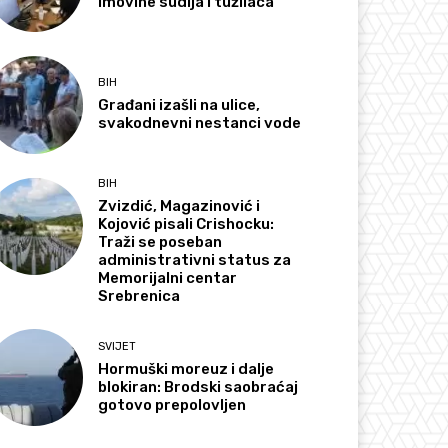
imovine sudija i tužilaca
BIH
Građani izašli na ulice,
svakodnevni nestanci vode
BIH
Zvizdić, Magazinović i
Kojović pisali Crishocku:
Traži se poseban
administrativni status za
Memorijalni centar
Srebrenica
SVIJET
Hormuški moreuz i dalje
blokiran: Brodski saobraćaj
gotovo prepolovljen