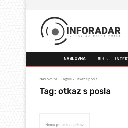
NASLOVNA
BIH
INTER
Naslovnica
Tagovi
Otkaz s posla
Tag:
otkaz s posla
Nema poruka za prikaz