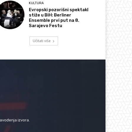
KULTURA
Evropski pozorišni spektakl
stiže u BiH: Berliner
Ensemble prvi put na 8.
Sarajevo Festu
Učitati više
navođenja izvora.