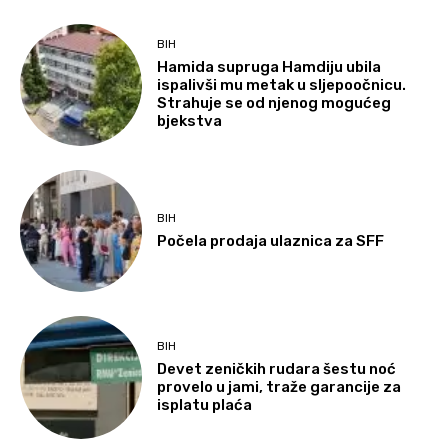
BIH
Hamida supruga Hamdiju ubila
ispalivši mu metak u sljepoočnicu.
Strahuje se od njenog mogućeg
bjekstva
BIH
Počela prodaja ulaznica za SFF
BIH
Devet zeničkih rudara šestu noć
provelo u jami, traže garancije za
isplatu plaća