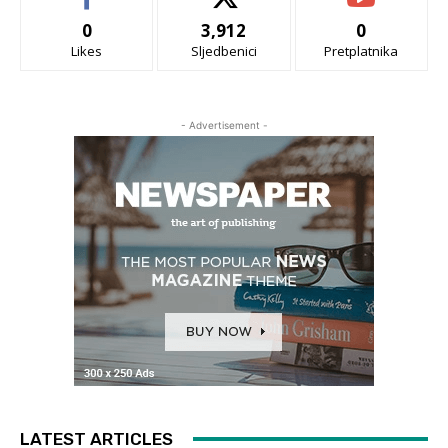
0
3,912
0
Likes
Sljedbenici
Pretplatnika
- Advertisement -
LATEST ARTICLES