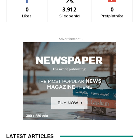
0
3,912
0
Likes
Sljedbenici
Pretplatnika
- Advertisement -
LATEST ARTICLES