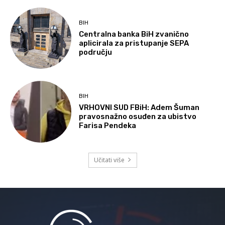
BIH
Centralna banka BiH zvanično
aplicirala za pristupanje SEPA
području
BIH
VRHOVNI SUD FBiH: Adem Šuman
pravosnažno osuđen za ubistvo
Farisa Pendeka
Učitati više