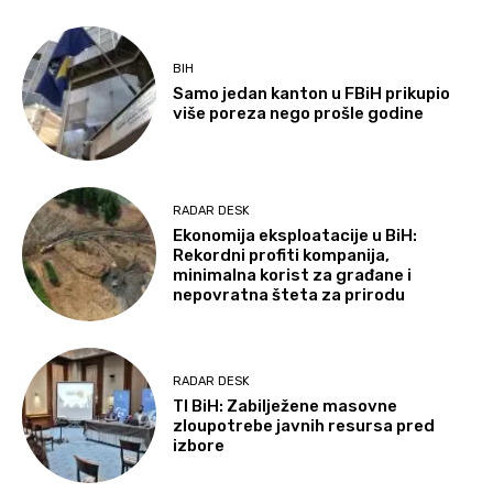
BIH
Samo jedan kanton u FBiH prikupio
više poreza nego prošle godine
RADAR DESK
Ekonomija eksploatacije u BiH:
Rekordni profiti kompanija,
minimalna korist za građane i
nepovratna šteta za prirodu
RADAR DESK
TI BiH: Zabilježene masovne
zloupotrebe javnih resursa pred
izbore