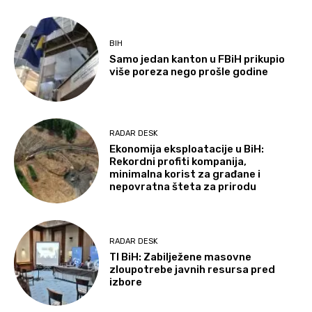
BIH
Samo jedan kanton u FBiH prikupio
više poreza nego prošle godine
RADAR DESK
Ekonomija eksploatacije u BiH:
Rekordni profiti kompanija,
minimalna korist za građane i
nepovratna šteta za prirodu
RADAR DESK
TI BiH: Zabilježene masovne
zloupotrebe javnih resursa pred
izbore