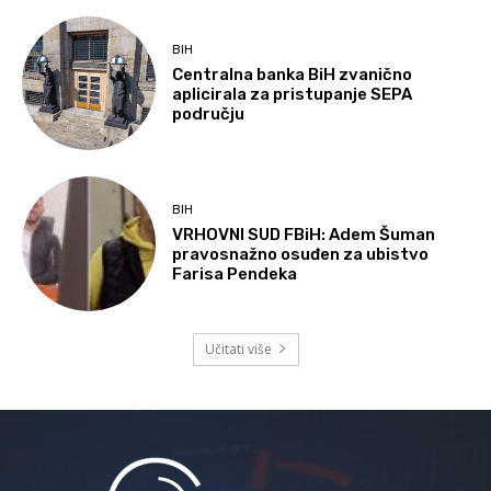
BIH
Centralna banka BiH zvanično
aplicirala za pristupanje SEPA
području
BIH
VRHOVNI SUD FBiH: Adem Šuman
pravosnažno osuđen za ubistvo
Farisa Pendeka
Učitati više