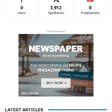
0
3,912
0
Likes
Sljedbenici
Pretplatnika
- Advertisement -
LATEST ARTICLES