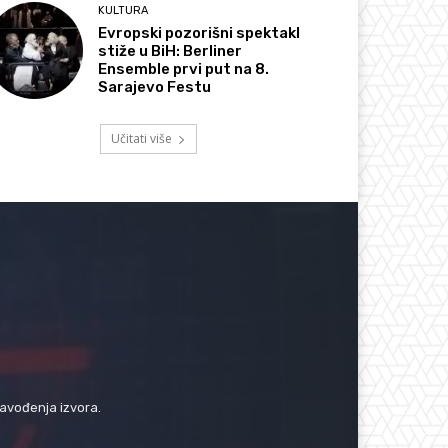
KULTURA
Evropski pozorišni spektakl
stiže u BiH: Berliner
Ensemble prvi put na 8.
Sarajevo Festu
Učitati više
navođenja izvora.