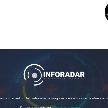
eni na internet portalu inforadar.ba mogu se prenositi samo uz obavezu 
Kontaktirajte nas: na:
inforadar.ba@gmail.com