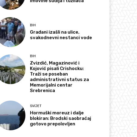
imovine sudija i tužilaca
BIH
Građani izašli na ulice,
svakodnevni nestanci vode
BIH
Zvizdić, Magazinović i
Kojović pisali Crishocku:
Traži se poseban
administrativni status za
Memorijalni centar
Srebrenica
SVIJET
Hormuški moreuz i dalje
blokiran: Brodski saobraćaj
gotovo prepolovljen