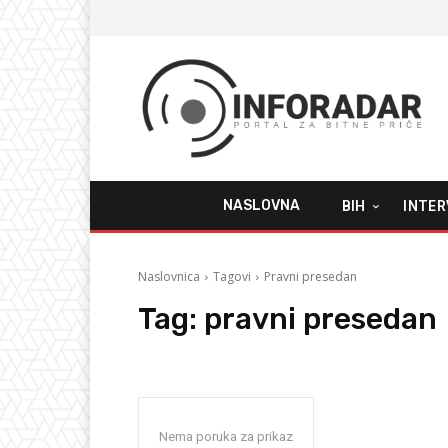
NASLOVNA
BIH
INTER
Naslovnica
Tagovi
Pravni presedan
Tag:
pravni presedan
Nema poruka za prikaz