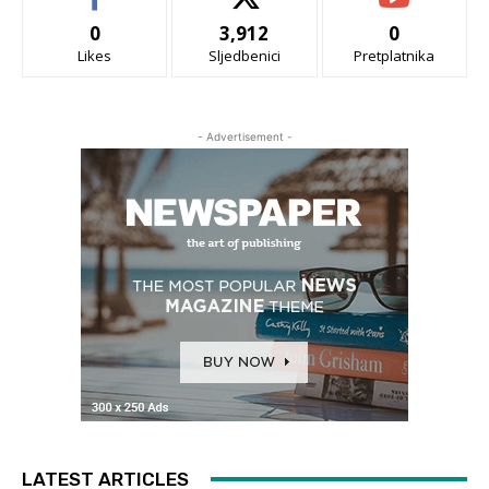
0
3,912
0
Likes
Sljedbenici
Pretplatnika
- Advertisement -
LATEST ARTICLES