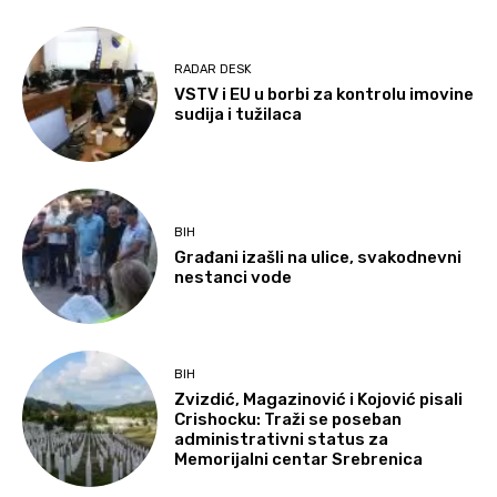
RADAR DESK
VSTV i EU u borbi za kontrolu imovine
sudija i tužilaca
BIH
Građani izašli na ulice, svakodnevni
nestanci vode
BIH
Zvizdić, Magazinović i Kojović pisali
Crishocku: Traži se poseban
administrativni status za
Memorijalni centar Srebrenica