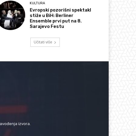
KULTURA
Evropski pozorišni spektakl
stiže u BiH: Berliner
Ensemble prvi put na 8.
Sarajevo Festu
Učitati više
navođenja izvora.