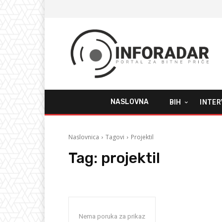
NASLOVNA
BIH
INTER
Naslovnica
Tagovi
Projektil
Tag:
projektil
Nema poruka za prikaz