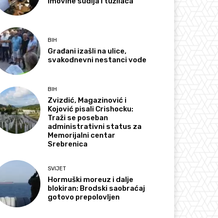
imovine sudija i tužilaca
BIH
Građani izašli na ulice,
svakodnevni nestanci vode
BIH
Zvizdić, Magazinović i
Kojović pisali Crishocku:
Traži se poseban
administrativni status za
Memorijalni centar
Srebrenica
SVIJET
Hormuški moreuz i dalje
blokiran: Brodski saobraćaj
gotovo prepolovljen