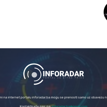
eni na internet portalu inforadar.ba mogu se prenositi samo uz obavezu 
Kontaktirajte nas: na:
inforadar.ba@gmail.com