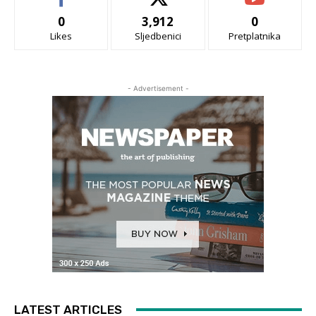
0
3,912
0
Likes
Sljedbenici
Pretplatnika
- Advertisement -
LATEST ARTICLES