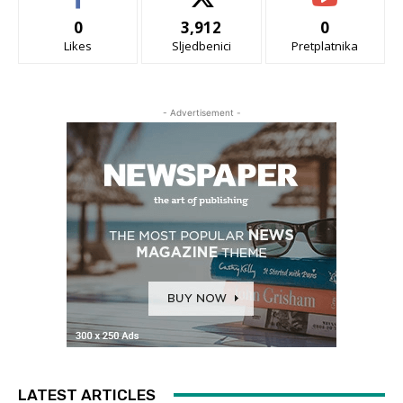
0
3,912
0
Likes
Sljedbenici
Pretplatnika
- Advertisement -
LATEST ARTICLES