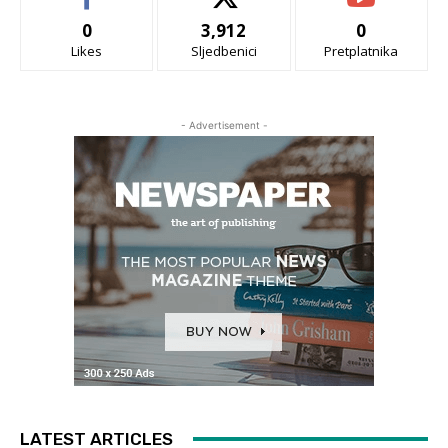
0
3,912
0
Likes
Sljedbenici
Pretplatnika
- Advertisement -
LATEST ARTICLES