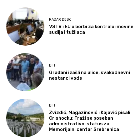
RADAR DESK
VSTV i EU u borbi za kontrolu imovine
sudija i tužilaca
BIH
Građani izašli na ulice, svakodnevni
nestanci vode
BIH
Zvizdić, Magazinović i Kojović pisali
Crishocku: Traži se poseban
administrativni status za
Memorijalni centar Srebrenica