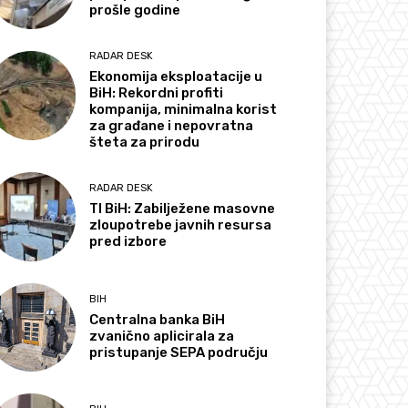
prošle godine
RADAR DESK
Ekonomija eksploatacije u
BiH: Rekordni profiti
kompanija, minimalna korist
za građane i nepovratna
šteta za prirodu
RADAR DESK
TI BiH: Zabilježene masovne
zloupotrebe javnih resursa
pred izbore
BIH
Centralna banka BiH
zvanično aplicirala za
pristupanje SEPA području