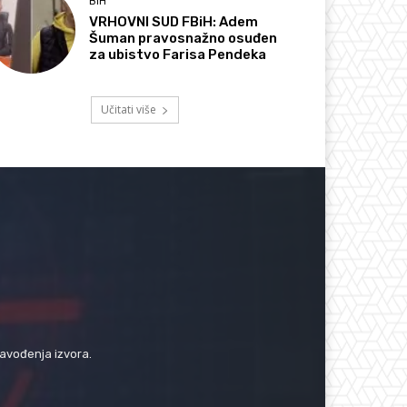
BIH
VRHOVNI SUD FBiH: Adem
Šuman pravosnažno osuđen
za ubistvo Farisa Pendeka
Učitati više
navođenja izvora.