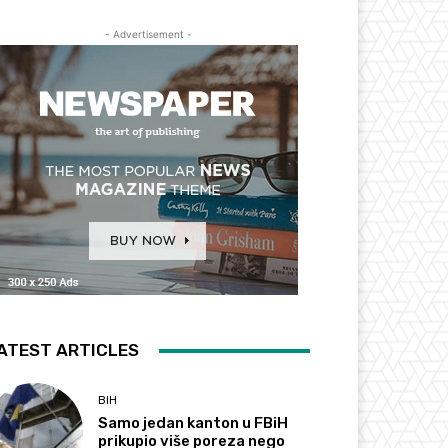
- Advertisement -
ATEST ARTICLES
BIH
Samo jedan kanton u FBiH
prikupio više poreza nego