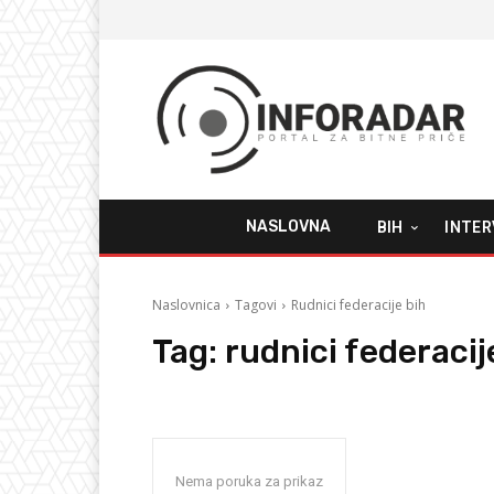
NASLOVNA
BIH
INTER
Naslovnica
Tagovi
Rudnici federacije bih
Tag:
rudnici federacij
Nema poruka za prikaz