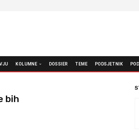
VJU
KOLUMNE
DOSSIER
TEME
PODSJETNIK
POD
S
e bih