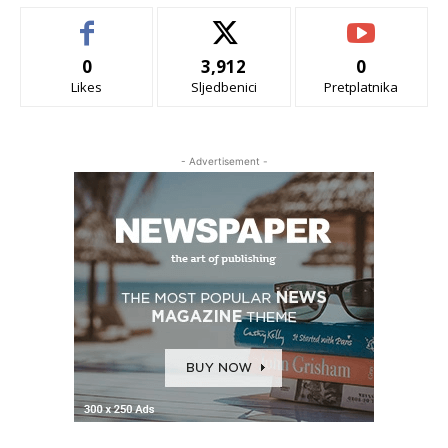
0
3,912
0
Likes
Sljedbenici
Pretplatnika
- Advertisement -