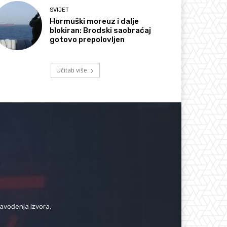
SVIJET
Hormuški moreuz i dalje
blokiran: Brodski saobraćaj
gotovo prepolovljen
Učitati više
navođenja izvora.