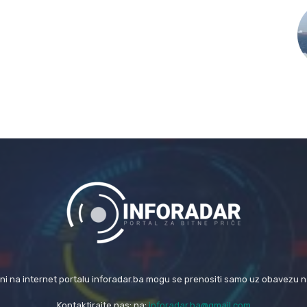
eni na internet portalu inforadar.ba mogu se prenositi samo uz obavezu 
Kontaktirajte nas: na:
inforadar.ba@gmail.com