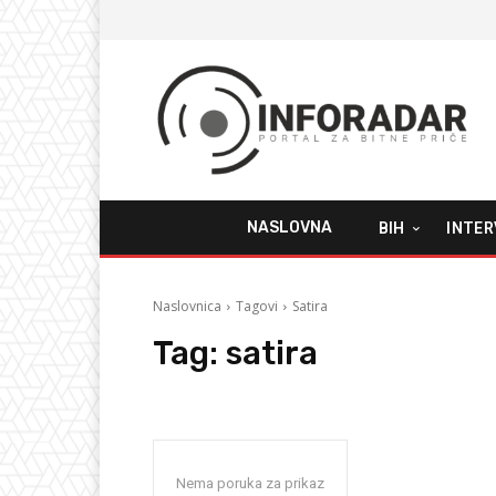
NASLOVNA
BIH
INTER
Naslovnica
Tagovi
Satira
Tag:
satira
Nema poruka za prikaz