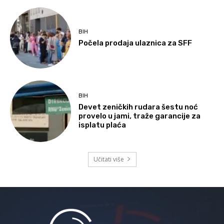
BIH
Počela prodaja ulaznica za SFF
BIH
Devet zeničkih rudara šestu noć
provelo u jami, traže garancije za
isplatu plaća
Učitati više