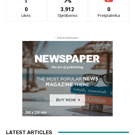
0
3,912
0
Likes
Sljedbenici
Pretplatnika
- Advertisement -
LATEST ARTICLES