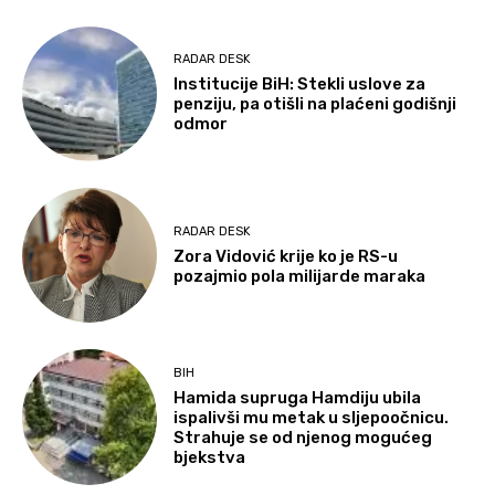
RADAR DESK
Institucije BiH: Stekli uslove za
penziju, pa otišli na plaćeni godišnji
odmor
RADAR DESK
Zora Vidović krije ko je RS-u
pozajmio pola milijarde maraka
BIH
Hamida supruga Hamdiju ubila
ispalivši mu metak u sljepoočnicu.
Strahuje se od njenog mogućeg
bjekstva