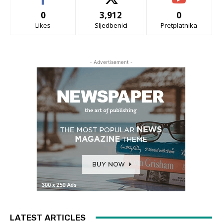
0
3,912
0
Likes
Sljedbenici
Pretplatnika
- Advertisement -
LATEST ARTICLES