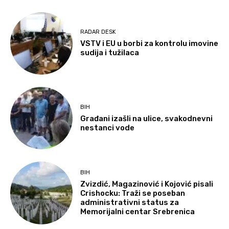
RADAR DESK
VSTV i EU u borbi za kontrolu imovine
sudija i tužilaca
BIH
Građani izašli na ulice, svakodnevni
nestanci vode
BIH
Zvizdić, Magazinović i Kojović pisali
Crishocku: Traži se poseban
administrativni status za
Memorijalni centar Srebrenica