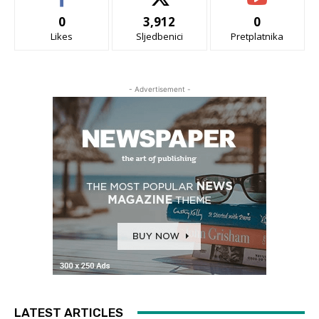
0
3,912
0
Likes
Sljedbenici
Pretplatnika
- Advertisement -
LATEST ARTICLES