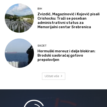
BIH
Zvizdić, Magazinović i Kojović pisali
Crishocku: Traži se poseban
administrativni status za
Memorijalni centar Srebrenica
SVIJET
Hormuški moreuz i dalje blokiran:
Brodski saobraćaj gotovo
prepolovljen
Učitati više