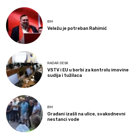
BIH
Veležu je potreban Rahimić
RADAR DESK
VSTV i EU u borbi za kontrolu imovine
sudija i tužilaca
BIH
Građani izašli na ulice, svakodnevni
nestanci vode