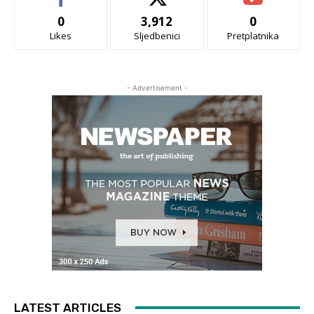
0
3,912
0
Likes
Sljedbenici
Pretplatnika
- Advertisement -
LATEST ARTICLES