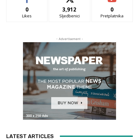
0
3,912
0
Likes
Sljedbenici
Pretplatnika
- Advertisement -
LATEST ARTICLES