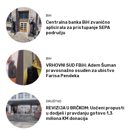
BIH
Centralna banka BiH zvanično
aplicirala za pristupanje SEPA
području
BIH
VRHOVNI SUD FBiH: Adem Šuman
pravosnažno osuđen za ubistvo
Farisa Pendeka
DRUŠTVO
REVIZIJA U BRČKOM: Uočeni propusti
u dodjeli i pravdanju gotovo 1,3
miliona KM donacija