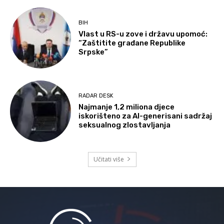
BIH
Vlast u RS-u zove i državu upomoć:
“Zaštitite građane Republike
Srpske”
RADAR DESK
Najmanje 1,2 miliona djece
iskorišteno za AI-generisani sadržaj
seksualnog zlostavljanja
Učitati više