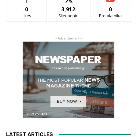
0
3,912
0
Likes
Sljedbenici
Pretplatnika
- Advertisement -
LATEST ARTICLES