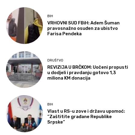
BIH
VRHOVNI SUD FBiH: Adem Šuman
pravosnažno osuđen za ubistvo
Farisa Pendeka
DRUŠTVO
REVIZIJA U BRČKOM: Uočeni propusti
u dodjeli i pravdanju gotovo 1,3
miliona KM donacija
BIH
Vlast u RS-u zove i državu upomoć:
“Zaštitite građane Republike
Srpske”