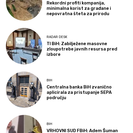
Rekordni profiti kompanija,
minimalna korist za građane i
nepovratna šteta za prirodu
RADAR DESK
TI BiH: Zabilježene masovne
zloupotrebe javnih resursa pred
izbore
BIH
Centralna banka BiH zvanično
aplicirala za pristupanje SEPA
području
BIH
VRHOVNI SUD FBiH: Adem Šuman