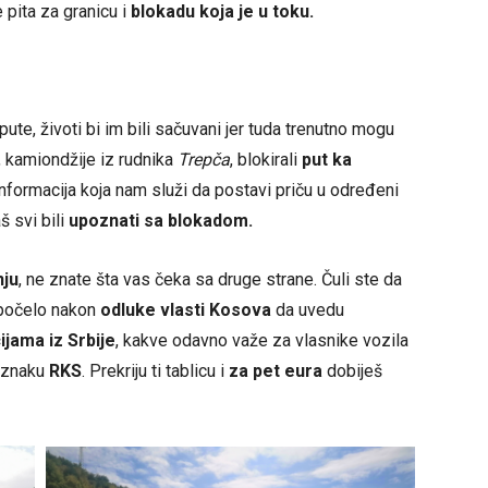
 pita za granicu i
blokadu koja je u toku.
ute, životi bi im bili sačuvani jer tuda trenutno mogu
 kamiondžije iz rudnika
Trepča
, blokirali
put ka
informacija koja nam služi da postavi priču u određeni
š svi bili
upoznati sa blokadom.
nju
, ne znate šta vas čeka sa druge strane. Čuli ste da
e počelo nakon
odluke vlasti Kosova
da uvedu
ijama iz Srbije
, kakve odavno važe za vlasnike vozila
 oznaku
RKS
. Prekriju ti tablicu i
za pet eura
dobiješ