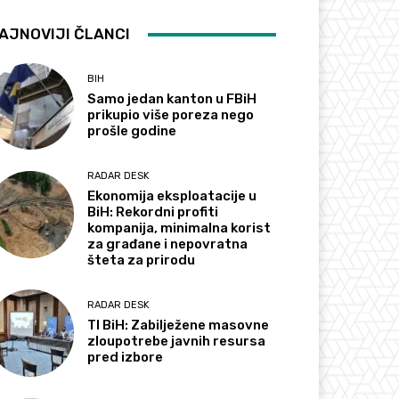
AJNOVIJI ČLANCI
BIH
Samo jedan kanton u FBiH
prikupio više poreza nego
prošle godine
RADAR DESK
Ekonomija eksploatacije u
BiH: Rekordni profiti
kompanija, minimalna korist
za građane i nepovratna
šteta za prirodu
RADAR DESK
TI BiH: Zabilježene masovne
zloupotrebe javnih resursa
pred izbore