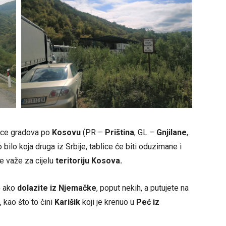
lice gradova po
Kosovu
(PR –
Priština
, GL –
Gnjilane
,
o bilo koja druga iz Srbije, tablice će biti oduzimane i
ve važe za cijelu
teritoriju Kosova.
e ako
dolazite iz Njemačke
, poput nekih, a putujete na
 kao što to čini
Karišik
koji je krenuo u
Peć iz