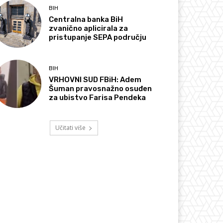
BIH
Centralna banka BiH
zvanično aplicirala za
pristupanje SEPA području
BIH
VRHOVNI SUD FBiH: Adem
Šuman pravosnažno osuđen
za ubistvo Farisa Pendeka
Učitati više