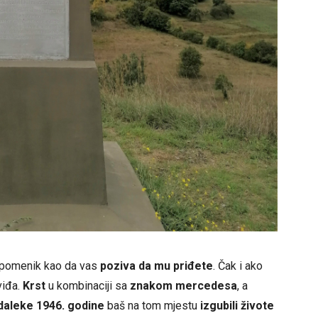
spomenik kao da vas
poziva da mu priđete
. Čak i ako
viđa.
Krst
u kombinaciji sa
znakom mercedesa
, a
daleke 1946. godine
baš na tom mjestu
izgubili živote