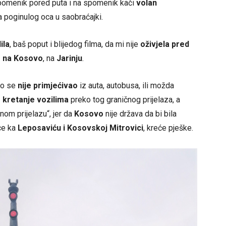
omenik pored puta i na spomenik kači
volan
 poginulog oca u saobraćajki.
ila
, baš poput i blijedog filma, da mi nije
oživjela pred
e na Kosovo
, na
Jarinju
.
mo se
nije primjećivao
iz auta, autobusa, ili možda
kretanje vozilima
preko tog graničnog prijelaza, a
nom prijelazu“, jer da
Kosovo
nije država da bi bila
ice ka
Leposaviću i Kosovskoj Mitrovici
, kreće pješke.