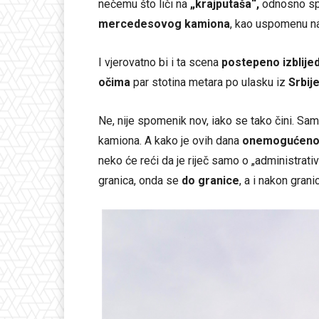
nečemu što liči na
„krajputaša“,
odnosno sp
mercedesovog kamiona
, kao uspomenu na
I vjerovatno bi i ta scena
postepeno izblijed
očima
par stotina metara po ulasku iz
Srbij
Ne, nije spomenik nov, iako se tako čini. Sa
kamiona. A kako je ovih dana
onemogućeno 
neko će reći da je riječ samo o „administrativ
granica, onda se
do granice
, a i nakon gran