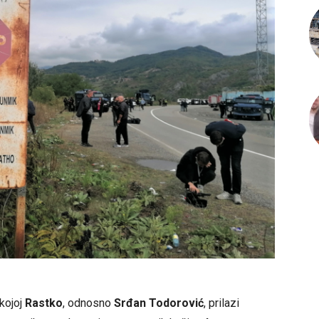
kojoj
Rastko
, odnosno
Srđan Todorović
, prilazi