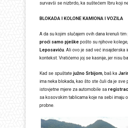
survavši se nizbrdo, ka suštećem Ibru koji ne
BLOKADA I KOLONE KAMIONA I VOZILA
A da su kojim slučajem ovih dana krenuli tim p
proći samo pješke
pošto su njihove kolege,
Leposaviću
. Ali ovo je sad već insajderska 
kontekst. Vratićemo joj se kasnije, jer nisu ba
Kad se spuštate
južno Srbijom
, baš ka
Jari
ima neka blokada, kao što ste čuli da je sv
istovjetne mjere za automobile sa
registrac
sa kosovskim tablicama koje na sebi imaju
probne.