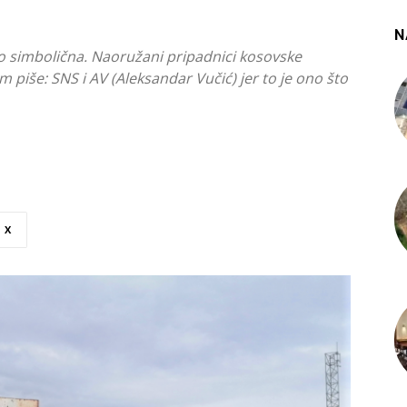
N
ko simbolična. Naoružani pripadnici kosovske
m piše: SNS i AV (Aleksandar Vučić) jer to je ono što
X