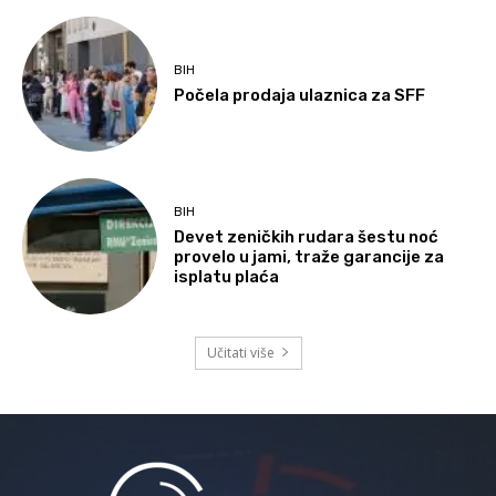
BIH
Počela prodaja ulaznica za SFF
BIH
Devet zeničkih rudara šestu noć
provelo u jami, traže garancije za
isplatu plaća
Učitati više