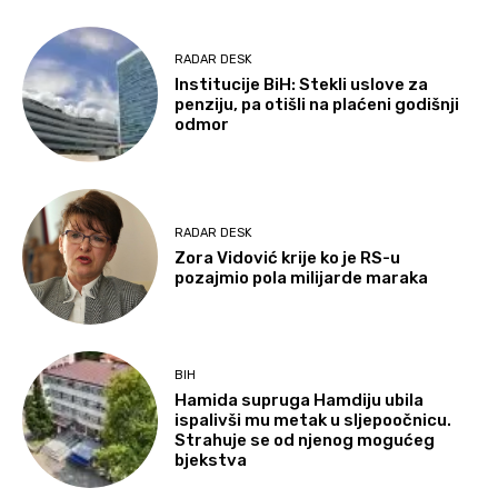
RADAR DESK
Institucije BiH: Stekli uslove za
penziju, pa otišli na plaćeni godišnji
odmor
RADAR DESK
Zora Vidović krije ko je RS-u
pozajmio pola milijarde maraka
BIH
Hamida supruga Hamdiju ubila
ispalivši mu metak u sljepoočnicu.
Strahuje se od njenog mogućeg
bjekstva