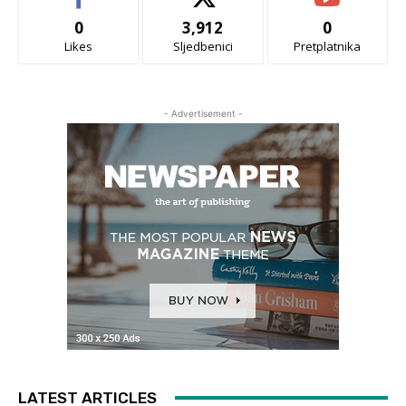
0
3,912
0
Likes
Sljedbenici
Pretplatnika
- Advertisement -
LATEST ARTICLES