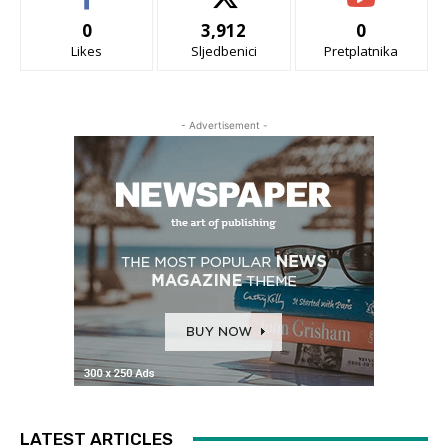
0
3,912
0
Likes
Sljedbenici
Pretplatnika
- Advertisement -
LATEST ARTICLES