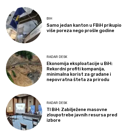
BIH
Samo jedan kanton u FBiH prikupio
više poreza nego prošle godine
RADAR DESK
Ekonomija eksploatacije u BiH:
Rekordni profiti kompanija,
minimalna korist za građane i
nepovratna šteta za prirodu
RADAR DESK
TI BiH: Zabilježene masovne
zloupotrebe javnih resursa pred
izbore