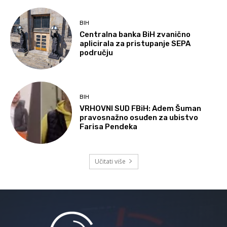
BIH
Centralna banka BiH zvanično
aplicirala za pristupanje SEPA
području
BIH
VRHOVNI SUD FBiH: Adem Šuman
pravosnažno osuđen za ubistvo
Farisa Pendeka
Učitati više