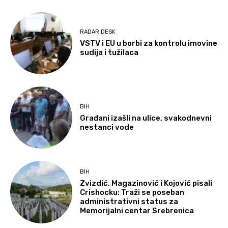
RADAR DESK
VSTV i EU u borbi za kontrolu imovine
sudija i tužilaca
BIH
Građani izašli na ulice, svakodnevni
nestanci vode
BIH
Zvizdić, Magazinović i Kojović pisali
Crishocku: Traži se poseban
administrativni status za
Memorijalni centar Srebrenica