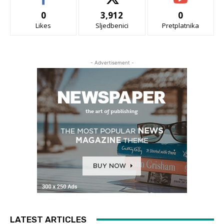
0
3,912
0
Likes
Sljedbenici
Pretplatnika
- Advertisement -
LATEST ARTICLES