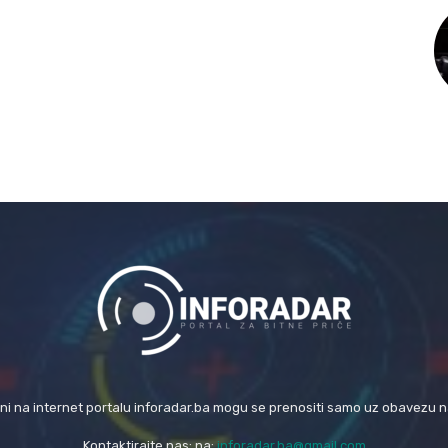
eni na internet portalu inforadar.ba mogu se prenositi samo uz obavezu 
Kontaktirajte nas: na:
inforadar.ba@gmail.com