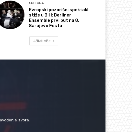
KULTURA
Evropski pozorišni spektakl
stiže u BiH: Berliner
Ensemble prvi put na 8.
Sarajevo Festu
Učitati više
navođenja izvora.