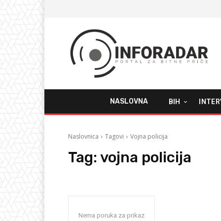
NASLOVNA
BIH
INTER
Naslovnica
Tagovi
Vojna policija
Tag:
vojna policija
Nema poruka za prikaz