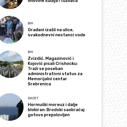
imovine sudija i tužilaca
BIH
Građani izašli na ulice,
svakodnevni nestanci vode
BIH
Zvizdić, Magazinović i
Kojović pisali Crishocku:
Traži se poseban
administrativni status za
Memorijalni centar
Srebrenica
SVIJET
Hormuški moreuz i dalje
blokiran: Brodski saobraćaj
gotovo prepolovljen